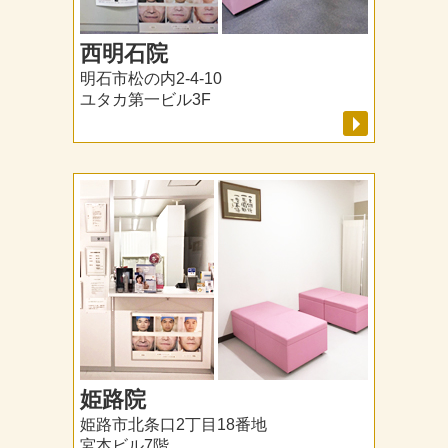
西明石院
明石市松の内2-4-10
ユタカ第一ビル3F
姫路院
姫路市北条口2丁目18番地
宮本ビル7階