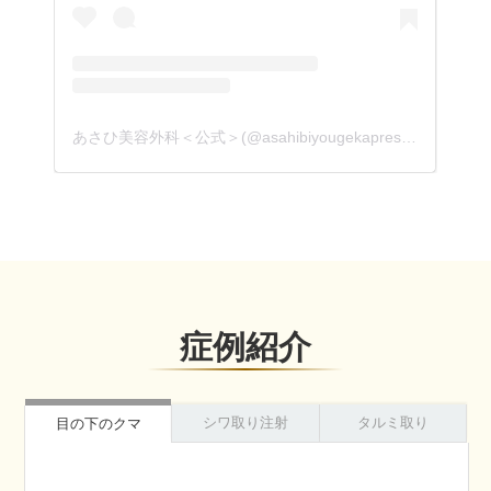
あさひ美容外科＜公式＞(@asahibiyougekapress)がシェアした投稿
あさひ美容外科＜公式＞(@asahibiyougekapress)がシェアした投稿
症例紹介
シワ取り注射
タルミ取り
目の下のクマ